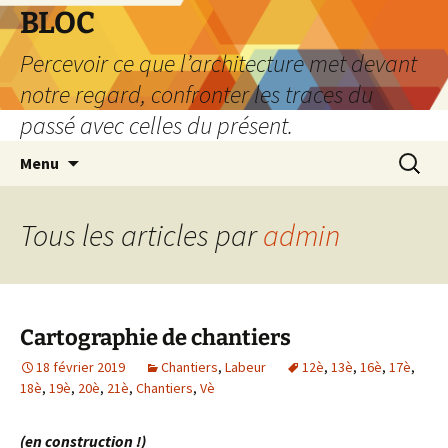
Aller
BLOC
au
Percevoir ce que l’architecture met devant
contenu
notre regard, confronter les traces du
passé avec celles du présent.
Recherc
Menu
Tous les articles par
admin
Cartographie de chantiers
18 février 2019
Chantiers
,
Labeur
12è
,
13è
,
16è
,
17è
,
18è
,
19è
,
20è
,
21è
,
Chantiers
,
Vè
(en construction !)