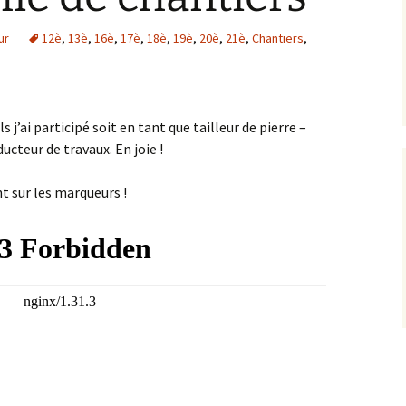
ur
12è
,
13è
,
16è
,
17è
,
18è
,
19è
,
20è
,
21è
,
Chantiers
,
j’ai participé soit en tant que tailleur de pierre –
ucteur de travaux. En joie !
t sur les marqueurs !