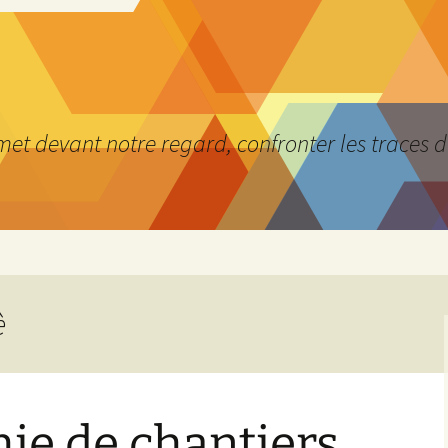
 met devant notre regard, confronter les traces 
è
ie de chantiers