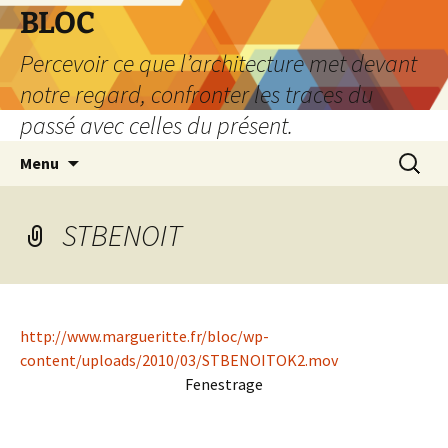
Aller
BLOC
au
Percevoir ce que l’architecture met devant
contenu
notre regard, confronter les traces du
passé avec celles du présent.
Recherc
Menu
STBENOIT
http://www.margueritte.fr/bloc/wp-
content/uploads/2010/03/STBENOITOK2.mov
Fenestrage