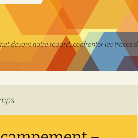
 met devant notre regard, confronter les traces 
amps
e campement –