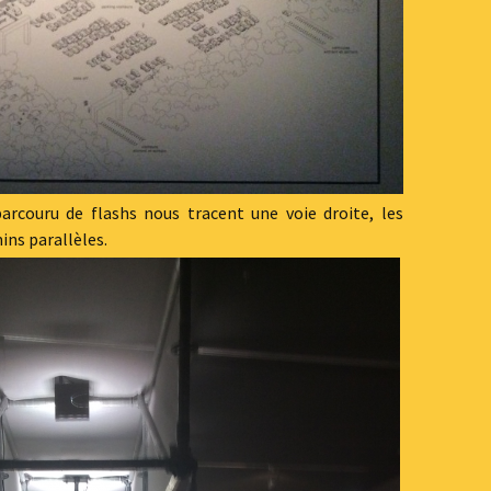
rcouru de flashs nous tracent une voie droite, les
ins parallèles.