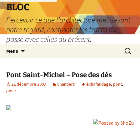
Aller
BLOC
au
Percevoir ce que l’architecture met devant
contenu
notre regard, confronter les traces du
passé avec celles du présent.
Recherc
Menu
Pont Saint-Michel – Pose des dés
22 décembre 2009
Chantiers
échafaudage
,
pont
,
pose