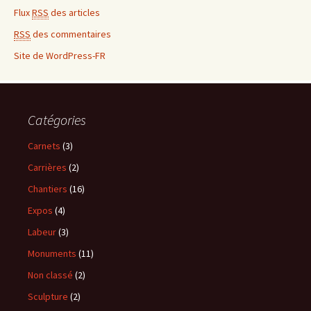
Flux
RSS
des articles
RSS
des commentaires
Site de WordPress-FR
Catégories
Carnets
(3)
Carrières
(2)
Chantiers
(16)
Expos
(4)
Labeur
(3)
Monuments
(11)
Non classé
(2)
Sculpture
(2)